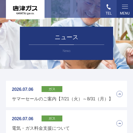
TEL
MENU
HOME
ニュース
事業案内
News
各種お手続き
ガス料金
2026.07.06
ガス
ガス機器・設備
サマーセールのご案内【7/21（火）～8/31（月）】
企業情報
2026.07.06
ガス
採用情報
電気・ガス料金支援について