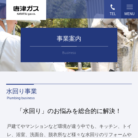
TEL
MENU
HOME
事業案内
事業案内
Business
各種お手続き
ガス料金
水回り事業
ガス機器・設備
Plumbing business
「水回り」のお悩みを総合的に解決！
企業情報
戸建てやマンションなど環境が違う中でも、キッチン、トイ
採用情報
レ、浴室、洗面台、脱衣所など様々な
水回りのリフォームや