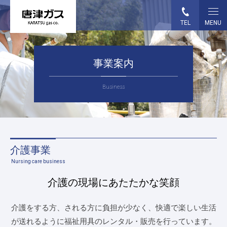
TEL
MENU
HOME
事業案内
事業案内
Business
各種お手続き
ガス料金
介護事業
ガス機器・設備
Nursing care business
介護の現場にあたたかな笑顔
企業情報
介護をする方、される方に負担が少なく、快適で楽しい生活
採用情報
が送れるように福祉用具のレンタル・販売を行っています。